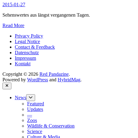
Lächeln
2015-01-27
ins
Gesicht”
Sehenswertes aus längst vergangenen Tagen.
Ein
Read More
Roter
Privacy Policy
Panda
Legal Notice
als
Contact & Feedback
Sammelstück
Datenschutz
Impressum
Kontakt
Copyright © 2026
Red Pandazine
.
Powered by
WordPress
and
HybridMag
.
Close
Show
News
sub
Featured
menu
Updates
—
Zoos
Wildlife & Conservation
Science
Culture & Media