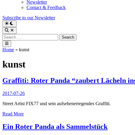
Newsletter
Contact & Feedback
Subscribe to our Newsletter
Switch
to
Open
dark
Search
Search
mode
for:
Main
Menu
Home
»
kunst
kunst
Graffiti: Roter Panda “zaubert Lächeln in
2017-07-26
Street Artist FIX77 und sein aufsehenerregendes Graffiti.
Graffiti:
Read More
Roter
Panda
Ein Roter Panda als Sammelstück
“zaubert