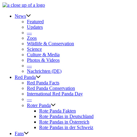
Skip
to
content
News
Featured
Updates
—
Zoos
Wildlife & Conservation
Science
Culture & Media
Photos & Videos
—
Nachrichten (DE)
Red Panda
Red Panda Facts
Red Panda Conservation
International Red Panda Day
—
Roter Panda
Rote Panda Fakten
Rote Pandas in Deutschland
Rote Pandas in Österreich
Rote Pandas in der Schweiz
Fans